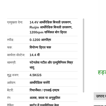
butto
प्रमुखता देना
14.4V आर्थोपेडिक बिजली उपकरण
,
Ruijin आर्थोपेडिक बिजली उपकरण
,
1200rpm सर्जिकल बोन ड्रिल
स्पीड
0-1200 आरपीएम
चक
वियोज्य ड्रिल चक
कार्यरत वोल्टेज
14.4 वी
सामग्री
स्टेनलेस स्टील और एल्यूमिनियम मिश्र
धातु
हड्
शुद्ध वजन
4.5KGS
आवेदन
आर्थोपेडिक सर्जरी
बैटरी
रिचार्जेबल / एनआई-एमएच
उत्पाद 
रंग
अलक, काला या अनुकूलित
पैकिंग
कार्टन में एल्यूमिनियम केस