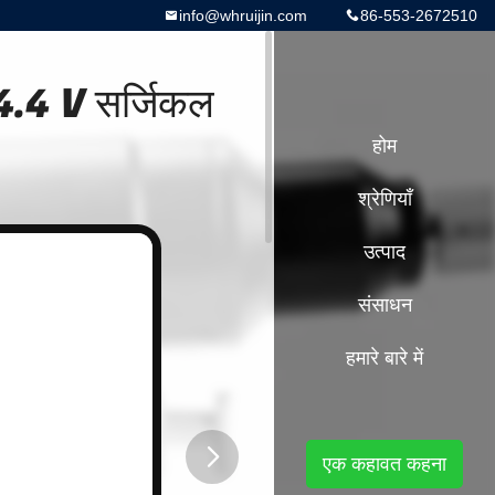
info@whruijin.com
86-553-2672510
4.4 V सर्जिकल
होम
श्रेणियाँ
उत्पाद
संसाधन
हमारे बारे में
एक कहावत कहना