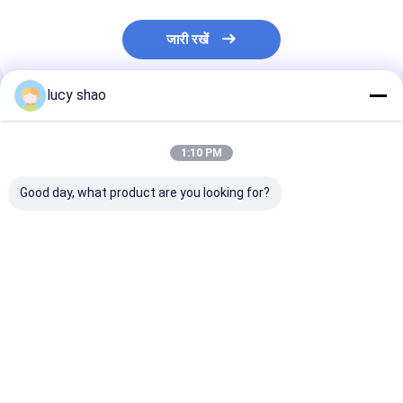
जारी रखें
lucy shao
अनुशंसित उत्पाद
1:10 PM
Good day, what product are you looking for?
Medical Bone Saw
Medical Bone Saw
Medical Bone 
Orthopedic Cutter
Orthopedic Surgical
Orthopedic Su
with Battery Surgery
Instruments Cutter
Instruments F
Tool air Oscillating
with Electric Surgery
Electric Surge
Saw
Tool air Oscillating
Tool air Oscill
सबसे अच्छी कीमत
सबसे अच्छी कीमत
सबसे अच्छी 
Saw
Saw Ruijin NS
CE Certified