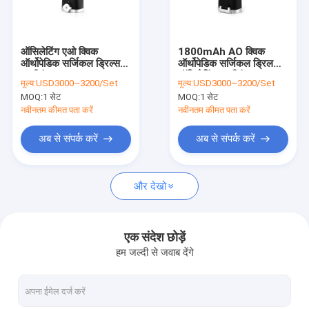
कारखाना भ्रमण
गुणवत्ता नियंत्रण
ऑसिलेटिंग एओ क्विक
1800mAh AO क्विक
ऑर्थोपेडिक सर्जिकल ड्रिल्स
ऑर्थोपेडिक सर्जिकल ड्रिल
संपर्क करें
मल्टीफंक्शनल
ऑसिलेटिंग मल्टीफंक्शनल
मूल्य:
USD3000~3200/Set
मूल्य:
USD3000~3200/Set
MOQ:
1 सेट
MOQ:
1 सेट
समाचार
नवीनतम कीमत पता करें
नवीनतम कीमत पता करें
अब से संपर्क करें
अब से संपर्क करें
मेडिकल बोन ड्रिल
और देखो
सर्जिकल बोन ड्रिल
कैन्युलेटेड ड्रिल मशीन
एक संदेश छोड़ें
हम जल्दी से जवाब देंगे
ऑसिलेटिंग बोन सॉ
पारस्परिक हड्डी देखा