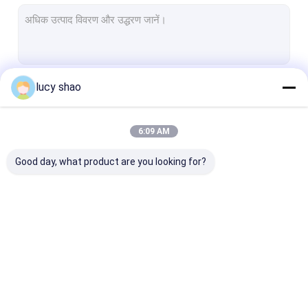
इलेक्ट्रिक प्लास्टर देखा
बहुआयामी ड्रिल देखा प्रणाली
स्पाइन ड्रिल
lucy shao
जारी रखें
ऑटोप्सी बोन आरी
पशु चिकित्सा हड्डी रोग ड्रिल
6:09 AM
हमारी श्रेणियाँ
चिकित्सा काटने के उपकरण
Good day, what product are you looking for?
चिकित्सा सहायक उपकरण
चिकित्सा उपकरण सेट
मेडिकल बोन ड्रिल
सर्जिकल बोन ड्रिल
कैन्युलेटेड ड्रिल मश