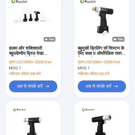
हल्का और शक्तिशाली
बहुमुखी ड्रिलिंग सॉ सिस्टम के
बहुउद्देश्यीय ड्रिल देखा
लिए कक्षा II ऑर्थोपेडिक पावर
उपकरण ऑटोक्लेव 135
ड्रिल सॉ
मूल्य:
USD3000~3200/Set
मूल्य:
USD3000~3200/Set
डिग्री
MOQ:
1
MOQ:
1
नवीनतम कीमत पता करें
नवीनतम कीमत पता करें
अब से संपर्क करें
अब से संपर्क करें
घर
उत्पादों
हमारे बारे में