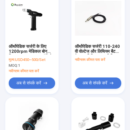
ऑर्थोपेडिक सर्जरी के लिए
ऑर्थोपेडिक सर्जरी 110-240
1200rpm मेडिकल बोन
वी वोल्टेज और लिथियम बैटरी
ड्रिल 33000gcm टॉर्क के
के साथ चिकित्सा हड्डी ड्रिल
मूल्य:
USD450~500/Set
नवीनतम कीमत पता करें
साथ
MOQ:
1
नवीनतम कीमत पता करें
अब से संपर्क करें
अब से संपर्क करें
घर
उत्पादों
हमारे बारे में