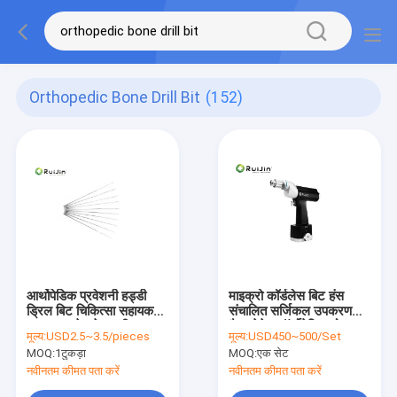
Orthopedic Bone Drill Bit
(152)
आर्थोपेडिक प्रवेशनी हड्डी
माइक्रो कॉर्डलेस बिट हंस
ड्रिल बिट चिकित्सा सहायक
संचालित सर्जिकल उपकरण
उपकरण स्टेनलेस स्टील
कैन्युलेटेड ऑर्थोपेडिक बोन
मूल्य:
USD2.5~3.5/pieces
मूल्य:
USD450~500/Set
एचसीएस
ड्रिल
MOQ:
1टुकड़ा
MOQ:
एक सेट
नवीनतम कीमत पता करें
नवीनतम कीमत पता करें