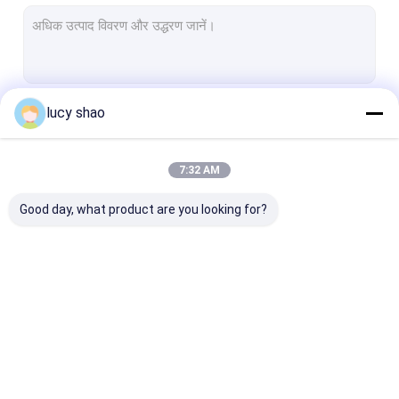
इलेक्ट्रिक प्लास्टर देखा
बहुआयामी ड्रिल देखा प्रणाली
स्पाइन ड्रिल
lucy shao
जारी रखें
ऑटोप्सी बोन आरी
पशु चिकित्सा हड्डी रोग ड्रिल
7:32 AM
हमारी श्रेणियाँ
चिकित्सा काटने के उपकरण
Good day, what product are you looking for?
चिकित्सा सहायक उपकरण
चिकित्सा उपकरण सेट
मेडिकल बोन ड्रिल
सर्जिकल बोन ड्रिल
कैन्युलेटेड ड्रिल मश