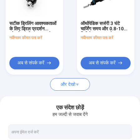
कारखाना भ्रमण
गुणवत्ता नियंत्रण
सटीक ड्रिलिंग आवश्यकताओं
ऑर्थोपेडिक सर्जरी 3 घंटे
के लिए ड्रिल प्रदर्शन
चार्जिंग समय और 0.8-10
संपर्क करें
स्टेनलेस स्टील Dth हथौड़ा
मिमी के चक व्यास के साथ
नवीनतम कीमत पता करें
नवीनतम कीमत पता करें
ड्रिल बिट्स
चिकित्सा हड्डी ड्रिल
समाचार
अब से संपर्क करें
अब से संपर्क करें
मेडिकल बोन ड्रिल
और देखो
सर्जिकल बोन ड्रिल
कैन्युलेटेड ड्रिल मशीन
एक संदेश छोड़ें
हम जल्दी से जवाब देंगे
ऑसिलेटिंग बोन सॉ
पारस्परिक हड्डी देखा