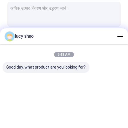
इलेक्ट्रिक प्लास्टर देखा
बहुआयामी ड्रिल देखा प्रणाली
स्पाइन ड्रिल
lucy shao
जारी रखें
ऑटोप्सी बोन आरी
पशु चिकित्सा हड्डी रोग ड्रिल
5:48 AM
हमारी श्रेणियाँ
चिकित्सा काटने के उपकरण
Good day, what product are you looking for?
चिकित्सा सहायक उपकरण
चिकित्सा उपकरण सेट
मेडिकल बोन ड्रिल
सर्जिकल बोन ड्रिल
कैन्युलेटेड ड्रिल मश