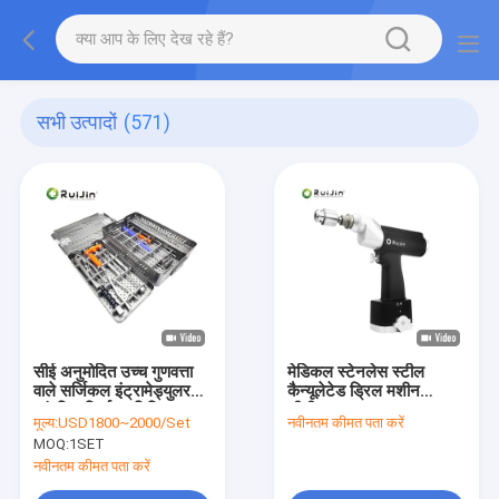
सभी उत्पादों
(571)
सीई अनुमोदित उच्च गुणवत्ता
मेडिकल स्टेनलेस स्टील
वाले सर्जिकल इंट्रामेड्युलर
कैन्यूलेटेड ड्रिल मशीन
आंतरिक निर्धारण चिकित्सा
सीडीएम-100 4.0N/M
मूल्य:
USD1800~2000/Set
नवीनतम कीमत पता करें
उपकरण सेट
टारेंट के साथ
MOQ:
1SET
नवीनतम कीमत पता करें