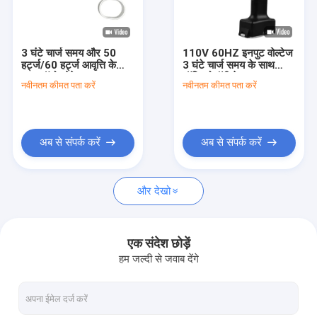
कारखाना भ्रमण
गुणवत्ता नियंत्रण
3 घंटे चार्ज समय और 50
110V 60HZ इनपुट वोल्टेज
हर्ट्ज/60 हर्ट्ज आवृत्ति के
3 घंटे चार्ज समय के साथ
संपर्क करें
साथ ऑटोक्लेवेबल
ऑस्टियोटॉमी देखा उपकरण
नवीनतम कीमत पता करें
नवीनतम कीमत पता करें
रिसीप्रोकेटिंग बोन सॉ
समाचार
अब से संपर्क करें
अब से संपर्क करें
मेडिकल बोन ड्रिल
और देखो
सर्जिकल बोन ड्रिल
कैन्युलेटेड ड्रिल मशीन
एक संदेश छोड़ें
हम जल्दी से जवाब देंगे
ऑसिलेटिंग बोन सॉ
पारस्परिक हड्डी देखा