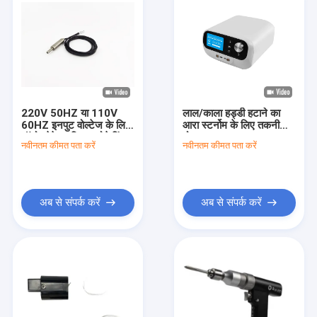
220V 50HZ या 110V
लाल/काला हड्डी हटाने का
60HZ इनपुट वोल्टेज के लिए
आरा स्टर्नोम के लिए तकनीकी
ऑटोक्लेवेबल रिसाइप्रोकेटिंग
योग्यता
नवीनतम कीमत पता करें
नवीनतम कीमत पता करें
बोन सॉ
अब से संपर्क करें
अब से संपर्क करें
घर
उत्पादों
हमारे बारे में