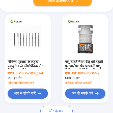
अपनी आवश्यकता दें
विभिन्न प्रकार के हड्डी
पशु टाइटेनियम रीढ़ की हड्डी
पकड़ने वाले ऑर्थोपेडिक सेट
प्रत्यारोपण पेंच प्रणाली पशु
चिकित्सा सर्जिकल उपकरण
चिकित्सा ऑर्थोपेडिक रीढ़ की
मूल्य:
USD1800~2000/Set
मूल्य:
USD1800~2000/Set
हड्डी आंतरिक निर्धारण
MOQ:
1 सेट
MOQ:
1 सेट
उपकरण सेट
नवीनतम कीमत पता करें
नवीनतम कीमत पता करें
अब से संपर्क करें
अब से संपर्क करें
और देखो